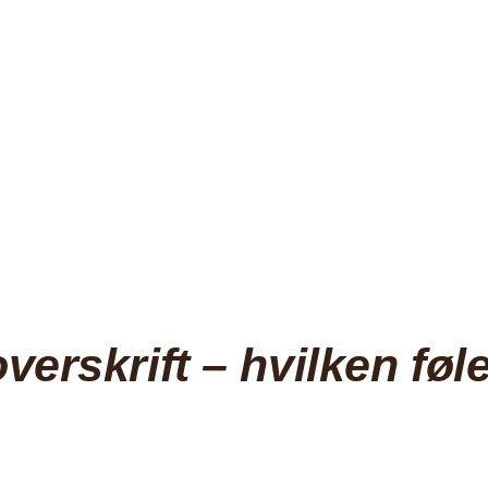
verskrift – hvilken fø