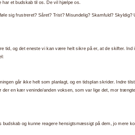
 har et budskab til os. De vil hjælpe os.
øle sig frustreret? Såret? Trist? Misundelig? Skamfuld? Skyldig? 
e tid, og det eneste vi kan være helt sikre på er, at de skifter. In
l:
ningen går ikke helt som planlagt, og en tidsplan skrider. Indre t
r der en kær veninde/anden voksen, som var lige det, mor trængte t
res budskab og kunne reagere hensigtsmæssigt på dem, jo mere kont