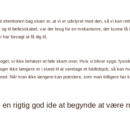
intentionen bag skam er, at vi er udstyret med den, så vi kan rette ind
g til fællesskabet, var der brug for en mekanisme, der kunne få indi
har forsøgt at få dig til.
et, vi ikke behøver at føle skam over. Hvis vi bliver syge, fysisk e
årsager ikke længere er i stand til at varetage et fuldtidsjob, så k
ære med. Når man ikke længere kan præstere, som man tidligere har 
 en rigtig god ide at begynde at være 