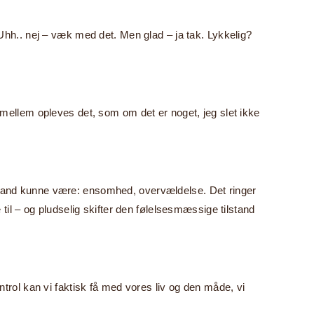
Uhh.. nej – væk med det. Men glad – ja tak. Lykkelig?
d imellem opleves det, som om det er noget, jeg slet ikke
ilstand kunne være: ensomhed, overvældelse. Det ringer
il – og pludselig skifter den følelsesmæssige tilstand
rol kan vi faktisk få med vores liv og den måde, vi