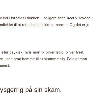
 i forhold til flokken. I tidligere tider, hvor vi levede i
videt til at rette ind til flokkens normer. Og det er jo
ller psykisk, hvis man fx bliver ledig, bliver fyret,
an man i den grad komme til at skamme sig. Føle at man
kunnet.
nysgerrig på sin skam.