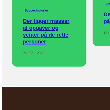
Sm
Succeshistorier
De
Der ligger masser
på
af opgaver og
27 /
venter på de rette
personer
03 / 08 – 2026