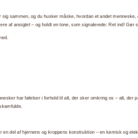
ig sammen, og du husker måske, hvordan et andet menneske, en fo
ere af ansigtet – og holdt en tone, som signalerede: Ret ind! Gør 
 med.
ker har følelser i forhold til alt, der sker omkring os – alt, der 
å skamfulde.
er en del af hjernens og kroppens konstruktion – en kemisk og elek