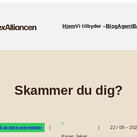
Hjem
Vi tilbyder
Blog
AgentB
Skammer du dig?
//
|
|
22 / 09 – 20
 og store overvejelser
Karen Jøker