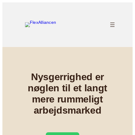
Skip
to
content
Nysgerrighed er
nøglen til et langt
mere rummeligt
arbejdsmarked