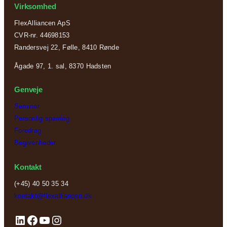
Virksomhed
FlexAlliancen ApS
CVR-nr. 44698153
Randersvej 22, Følle, 8410 Rønde
Ågade 97, 1. sal, 8370 Hadsten
Genveje
Seminar
Personlig sparring
Foredrag
Begivenheder
Kontakt
(+45) 40 50 35 34
kontakt@flexalliancen.dk
LinkedIn
Facebook
YouTube
Instagram